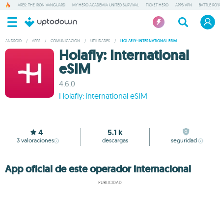
ARES: THE IRON VANGUARD
MY HERO ACADEMIA UNITED SURVIVAL
TICKET HERO
APPS VPN
BATTLE ROY
ANDROID
/
APPS
/
COMUNICACIÓN
/
UTILIDADES
/
HOLAFLY: INTERNATIONAL ESIM
Holafly: International
eSIM
4.6.0
Holafly: international eSIM
4
5.1 k
3
valoraciones
descargas
seguridad
App oficial de este operador internacional
PUBLICIDAD