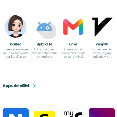
Doubao
Apktool M
Gmail
v2rayNG
Potente asistente
Edita cualquier
El servicio de
Conéctate de
de IA desarrollado
APK directamente
correo de Google
forma segura,
por ByteDance
en Android
en tu terminal
privada y sin
Android
restricciones
Apps de eSIM