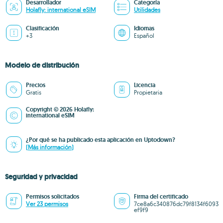
Desarrollador
Categoría
Holafly: international eSIM
Utilidades
Clasificación
Idiomas
+3
Español
Modelo de distribución
Precios
Licencia
Gratis
Propietaria
Copyright © 2026 Holafly:
international eSIM
¿Por qué se ha publicado esta aplicación en Uptodown?
(Más información)
Seguridad y privacidad
Permisos solicitados
Firma del certificado
Ver 23 permisos
7ce8a6c340876dc79f8134f6093
ef9f9