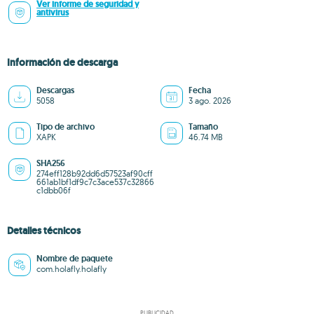
Ver informe de seguridad y
antivirus
Información de descarga
Descargas
Fecha
5058
3 ago. 2026
Tipo de archivo
Tamaño
XAPK
46.74 MB
SHA256
274eff128b92dd6d57523af90cff
661ab1bf1df9c7c3ace537c32866
c1dbb06f
Detalles técnicos
Nombre de paquete
com.holafly.holafly
PUBLICIDAD