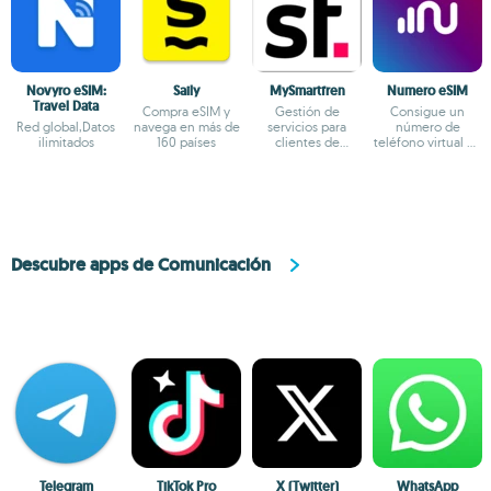
Novyro eSIM:
Saily
MySmartfren
Numero eSIM
Travel Data
Compra eSIM y
Gestión de
Consigue un
Red global,Datos
navega en más de
servicios para
número de
ilimitados
160 países
clientes de
teléfono virtual de
Smartfren
cualquier país
Descubre apps de Comunicación
Telegram
TikTok Pro
X (Twitter)
WhatsApp