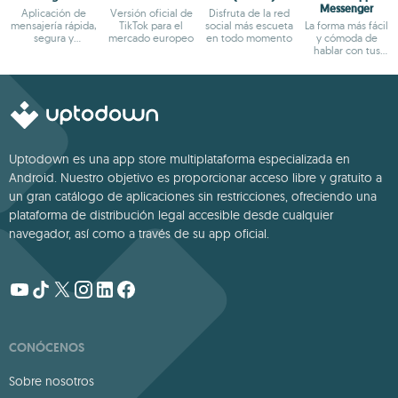
Messenger
Aplicación de
Versión oficial de
Disfruta de la red
mensajería rápida,
TikTok para el
social más escueta
La forma más fácil
segura y
mercado europeo
en todo momento
y cómoda de
multiplataforma
hablar con tus
amigos
Uptodown es una app store multiplataforma especializada en
Android. Nuestro objetivo es proporcionar acceso libre y gratuito a
un gran catálogo de aplicaciones sin restricciones, ofreciendo una
plataforma de distribución legal accesible desde cualquier
navegador, así como a través de su app oficial.
CONÓCENOS
Sobre nosotros